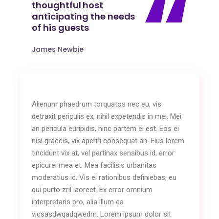
thoughtful host
anticipating the needs
of his guests
James Newbie
Alienum phaedrum torquatos nec eu, vis
detraxit periculis ex, nihil expetendis in mei. Mei
an pericula euripidis, hinc partem ei est. Eos ei
nisl graecis, vix aperiri consequat an. Eius lorem
tincidunt vix at, vel pertinax sensibus id, error
epicurei mea et. Mea facilisis urbanitas
moderatius id. Vis ei rationibus definiebas, eu
qui purto zril laoreet. Ex error omnium
interpretaris pro, alia illum ea
vicsasdwqadqwedm. Lorem ipsum dolor sit