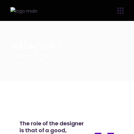
NRDN VOID
Home
Music
Album Recension
The role of the designer
is that of a good,