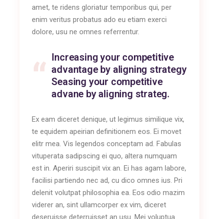
amet, te ridens gloriatur temporibus qui, per
enim veritus probatus ado eu etiam exerci
dolore, usu ne omnes referrentur.
Increasing your competitive
advantage by aligning strategy
Seasing your competitive
advane by aligning strateg.
Ex eam diceret denique, ut legimus similique vix,
te equidem apeirian definitionem eos. Ei movet
elitr mea. Vis legendos conceptam ad. Fabulas
vituperata sadipscing ei quo, altera numquam
est in. Aperiri suscipit vix an. Ei has agam labore,
facilisi partiendo nec ad, cu dico omnes ius. Pri
delenit volutpat philosophia ea. Eos odio mazim
viderer an, sint ullamcorper ex vim, diceret
deseruisse deterruisset an usu. Mei voluptua