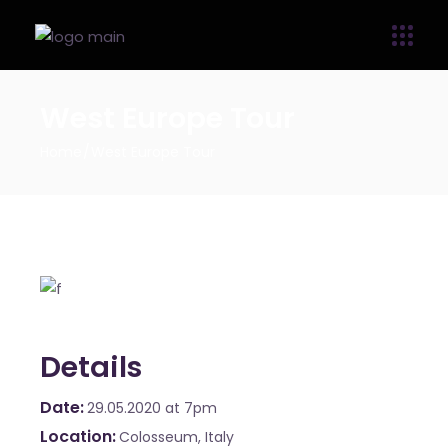
West Europe Tour
Home
West Europe Tour
Details
Date
29.05.2020
at 7pm
Location
Colosseum, Italy