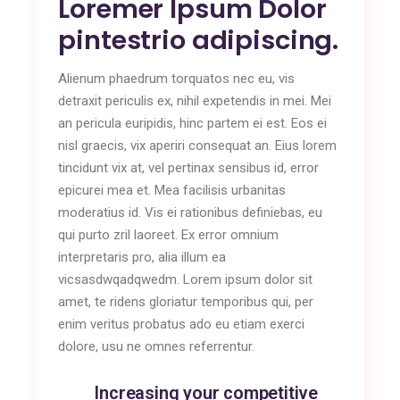
Loremer Ipsum Dolor
pintestrio adipiscing.
Alienum phaedrum torquatos nec eu, vis
detraxit periculis ex, nihil expetendis in mei. Mei
an pericula euripidis, hinc partem ei est. Eos ei
nisl graecis, vix aperiri consequat an. Eius lorem
tincidunt vix at, vel pertinax sensibus id, error
epicurei mea et. Mea facilisis urbanitas
moderatius id. Vis ei rationibus definiebas, eu
qui purto zril laoreet. Ex error omnium
interpretaris pro, alia illum ea
vicsasdwqadqwedm. Lorem ipsum dolor sit
amet, te ridens gloriatur temporibus qui, per
enim veritus probatus ado eu etiam exerci
dolore, usu ne omnes referrentur.
Increasing your competitive