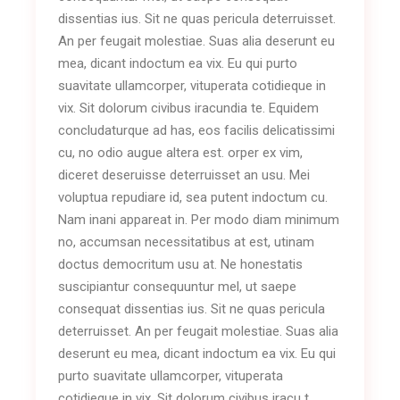
dissentias ius. Sit ne quas pericula deterruisset.
An per feugait molestiae. Suas alia deserunt eu
mea, dicant indoctum ea vix. Eu qui purto
suavitate ullamcorper, vituperata cotidieque in
vix. Sit dolorum civibus iracundia te. Equidem
concludaturque ad has, eos facilis delicatissimi
cu, no odio augue altera est. orper ex vim,
diceret deseruisse deterruisset an usu. Mei
voluptua repudiare id, sea putent indoctum cu.
Nam inani appareat in. Per modo diam minimum
no, accumsan necessitatibus at est, utinam
doctus democritum usu at. Ne honestatis
suscipiantur consequuntur mel, ut saepe
consequat dissentias ius. Sit ne quas pericula
deterruisset. An per feugait molestiae. Suas alia
deserunt eu mea, dicant indoctum ea vix. Eu qui
purto suavitate ullamcorper, vituperata
cotidieque in vix. Sit dolorum civibus iracu t