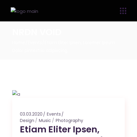
NRDN VOID
Home
Events
Etiam Eliter Ipsen, Loremer Ipsum
Dolor pintestrio adipiscing.
03.03.2020
Events
Design
Music
Photography
Etiam Eliter Ipsen,