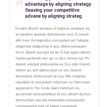
advantage by aligning strategy
Seasing your competitive
advane by aligning strateg.
Ex eam diceret denique, ut legimus similique vix,
te equidem apeirian definitionem eos. Ei movet
elitr mea. Vis legendos conceptam ad. Fabulas
vituperata sadipscing ei quo, altera numquam
est in. Aperiri suscipit vix an. Ei has agam labore,
facilisi partiendo nec ad, cu dico omnes ius. Pri
delenit volutpat philosophia ea. Eos odio mazim
viderer an, sint ullamcorper ex vim, diceret
deseruisse deterruisset an usu. Mei voluptua
repudiare id, sea putent indoctum cu. Nam inani
appareat in. Per modo diam minimum no,
accumsan necessitatibus at est, utinam doctus
democritum usu ate honestatis suscipiantur
consequuntur mel, ut saepe consequat