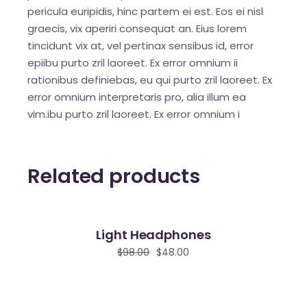
pericula euripidis, hinc partem ei est. Eos ei nisl
graecis, vix aperiri consequat an. Eius lorem
tincidunt vix at, vel pertinax sensibus id, error
epiibu purto zril laoreet. Ex error omnium ii
rationibus definiebas, eu qui purto zril laoreet. Ex
error omnium interpretaris pro, alia illum ea
vim.ibu purto zril laoreet. Ex error omnium i
Related products
Light Headphones
le
$
98.00
$
48.00