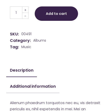
Cotton T-Shirt quantity
+
Add to cart
-
SKU:
00491
Category:
Albums
Tag:
Music
Description
Additional information
Alienum phaedrum torquatos nec eu, vis detraxit
periculis ex, nihil expetendis in mei. Mei an